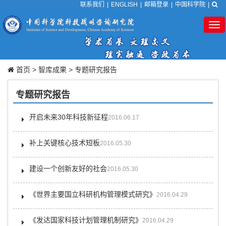
联系我们
|
ENGLISH
|
邮箱登录
|
中国科学院
|
Tog
nav
首页
>
智库成果
>
专题研究报告
专题研究报告
开启未来30年科技新征程
2016.06.17
补上关键核心技术短板
2016.05.30
建设一个创新友好的社会
2016.05.30
《世界主要国立科研机构管理模式研究》
2016.04.29
《发达国家科技计划管理机制研究》
2016.04.29