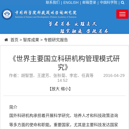
联系我们
|
ENGLISH
|
邮箱登录
|
中国科学院
|
Tog
nav
首页
>
智库成果
>
专题研究报告
《世界主要国立科研机构管理模式研
究》
作者：胡智慧、王建芳、张秋菊、李宏、任真等
2016-04-29
14:52
【
放大
缩小
】
简介
国外科研机构承担着开展科学研究、培养人才和科技政策咨询
等多方面的使命和职能。重要国家，尤其是主要科技发达国家