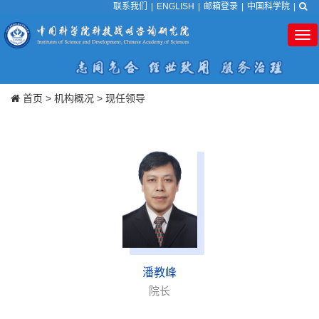
联系我们
|
ENGLISH
|
邮箱登录
|
中国科学院
|
Tog
nav
首页
>
机构概况
>
现任领导
潘教峰
院长