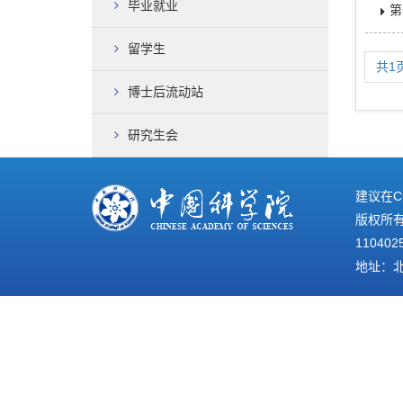
毕业就业
第
留学生
共1
博士后流动站
研究生会
建议在C
版权所有©
110402
地址：北