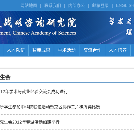
网站地图
|
联系我们
|
内部办公
|
邮箱登录
|
ENGLIS
人才队伍
智库成果
学术活动
交流合作
人才培养
生会
012年学术与就业经验交流会成功进行
所学生参加中科院联谊活动暨京区协作二片棋牌类比赛
究生会2012年春游活动如期举行