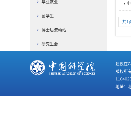
毕业就业
申
留学生
共1
博士后流动站
研究生会
建议在C
版权所有©
110402
地址：北