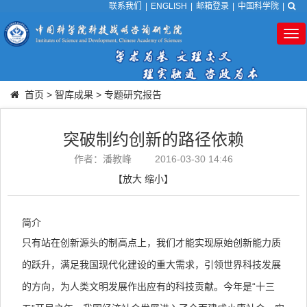
联系我们
|
ENGLISH
|
邮箱登录
|
中国科学院
|
Tog
nav
首页
>
智库成果
>
专题研究报告
突破制约创新的路径依赖
作者：潘教峰
2016-03-30 14:46
【
放大
缩小
】
简介
只有站在创新源头的制高点上，我们才能实现原始创新能力质
的跃升，满足我国现代化建设的重大需求，引领世界科技发展
的方向，为人类文明发展作出应有的科技贡献。今年是“十三