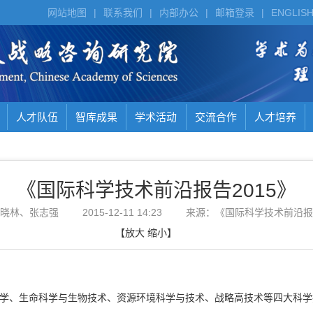
网站地图
|
联系我们
|
内部办公
|
邮箱登录
|
ENGLIS
人才队伍
智库成果
学术活动
交流合作
人才培养
《国际科学技术前沿报告2015》
晓林、张志强
2015-12-11 14:23
来源：《国际科学技术前沿报
【
放大
缩小
】
础科学、生命科学与生物技术、资源环境科学与技术、战略高技术等四大科