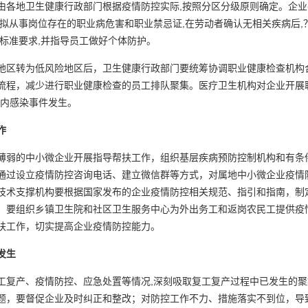
由各地卫生健康行政部门根据疫情防控实际,按照分区分级原则确定。企
拟从事岗位存在的职业病危害和职业禁忌证,在劳动者确认无相关疾病后,
标准要求,并指导员工做好个体防护。
区转为低风险地区后，卫生健康行政部门要统筹协调职业健康检查机构
流程，减少进行职业健康检查的员工排队聚集。医疗卫生机构对企业开展
构内感染事件发生。
作
弱的中小微企业开展指导帮扶工作，组织基层疾病预防控制机构和有条
通过设立疫情防控咨询电话、建立微信群等方式，对属地中小微企业疫情防
技术支撑机构要根据国家发布的企业疫情防控相关规范、指引和指南，制
。要组织乡镇卫生院和社区卫生服务中心为外出务工和返岗农民工提供疫
扶工作，切实提高企业疫情防控能力。
发生
复产、疫情防控、应急处置等情况,深刻吸取复工复产过程中已发生的聚
题，要督促企业及时纠正和整改；对防控工作不力、措施落实不到位，导