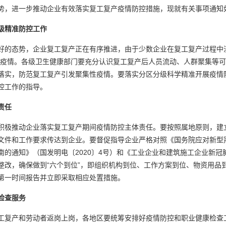
势，进一步推动企业有效落实复工复产疫情防控措施，现就有关事项通知
级精准防控工作
的态势，企业复工复产正在有序推进，由于少数企业在复工复产过程中没
性疫情。各级卫生健康部门要充分认识复工复产后人员流动、人群聚集等
落实，防范复工复产引发聚集性疫情。要落实分区分级科学精准开展疫情
控工作的指导。
责任
极推动企业落实复工复产期间疫情防控主体责任。要按照属地原则，建
文件和工作要求传达到企业。要督促指导企业严格对照《国务院应对新型
南的通知》（国发明电〔2020〕4号）和《工业企业和建筑施工企业新
整改，确保做到“六个到位”，即组织机构到位、工作方案到位、物资用品
第一时间报告并立即采取相应处置措施。
检查服务
复产和劳动者返岗上岗，各地区要统筹安排好疫情防控和职业健康检查