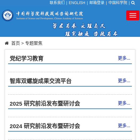
联系我们
|
ENGLISH
|
邮箱登录
|
中国科学院
|
Tog
nav
首页
>
专题聚焦
党纪学习教育
更多...
智库双螺旋成果交流平台
更多...
2025 研究前沿发布暨研讨会
更多...
2024 研究前沿发布暨研讨会
更多...