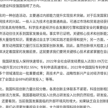
快建设科技强国指明了方向。
言的一种创造活动，主要通过内部能力提升实现技术突破。对于后发国家
网技术的兴起，一些人认为技术也是普通商品，可通过市场和贸易途径获
关的贸易具有特殊性。科学技术是经济社会发展的引擎和国家安全的重要组
济活动往往关系到国家发展全局。事实早已证明，关键核心技术和创新能
等大量隐性知识，需要通过自主学习和实践才能获得和提升；另一方面，
，甚至动用国家力量打压后发国家创新发展。因此，虽然创新很大程度上
择决定着国家的发展前景，这就要求我们要将关键核心技术紧紧掌握在自
2022
3.09
。我国研发投入保持快速增长，
年全社会研发经费投入达到
万亿
1%
2022
2.55%
2022
提升至
年的
；专利申请高速增长，
年中国国际专利申
多个领域涌现出一批重要成果；高技术产业、战略性新兴产业对经济增长
68%
献了全国企业
的研发投入；等等。
比，我国科技创新力量比较分散，各类创新主体联系不紧密，科技创新相
创新活力发挥。我国基础研究投入比例占研发投入比例仍然较低，研发投
展。还要看到，当前我国发展面临的外部环境风险增大，如果缺乏自主创新
此，我们必须更加重视自主创新，大力提升我国科技创新能力。