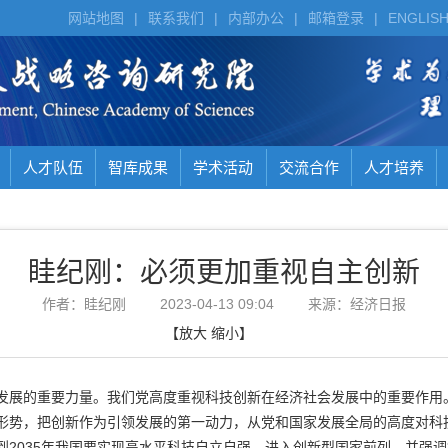
网站地图
|
联系我们
|
内部办公
|
邮箱登录
|
ENGLIS
人才队伍
智库成果
学术活动
交流合作
人才培养
眭纪刚：必须更加重视自主创新
作者：眭纪刚
2023-04-13 09:04
来源：经济日报
【
放大
缩小
】
发展的重要力量。我们党高度重视科技创新在经济社会发展中的重要作用
形势，把创新作为引领发展的第一动力，从党和国家发展全局的高度对科
2035
到
年我国要实现高水平科技自立自强，进入创新型国家前列，并强调