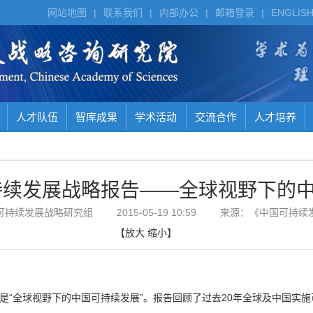
网站地图
|
联系我们
|
内部办公
|
邮箱登录
|
ENGLIS
人才队伍
智库成果
学术活动
交流合作
人才培养
可持续发展战略报告——全球视野下的
可持续发展战略研究组
2015-05-19 10:59
来源：《中国可持续
【
放大
缩小
】
题是“全球视野下的中国可持续发展”。报告回顾了过去20年全球及中国实