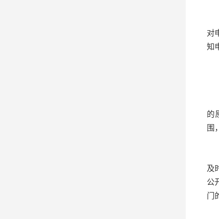
（
对
知
六
（
的
围
（
及
公
门