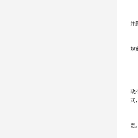
（
并
（
规
四
（
政
式
（
责