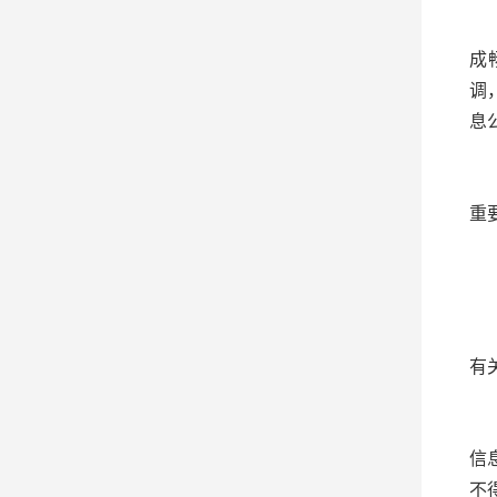
（
成
调
息
（
重
三
（
有
（
信
不