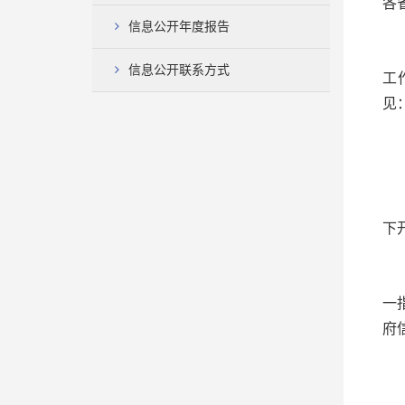
各
信息公开年度报告
为
信息公开联系方式
工
见
一
（
下
（
一
府
二