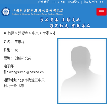
联系我们
|
ENGLISH
|
邮箱登录
|
中国科学院
|
Tog
nav
首页
>
资源库
>
中文
>
专家人才
姓名：
王素梅
性别：
女
职称：
创新研究员
电子邮
件:
wangsumei@casisd.cn
通讯地址
北京市海淀区中关
村北一条15号