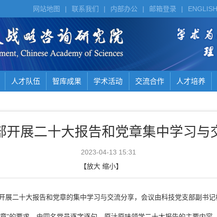
网站地图
|
联系我们
|
内部办公
|
邮箱登录
|
ENGLIS
人才队伍
智库成果
学术活动
交流合作
人才培养
部开展二十大报告和党章集中学习与
2023-04-13 15:31
【
放大
缩小
】
开展二十大报告和党章的集中学习与交流分享，会议由科技党支部副书记
党章”的要求，由四名党员逐字逐句、原汁原味领学二十大报告的主要内容