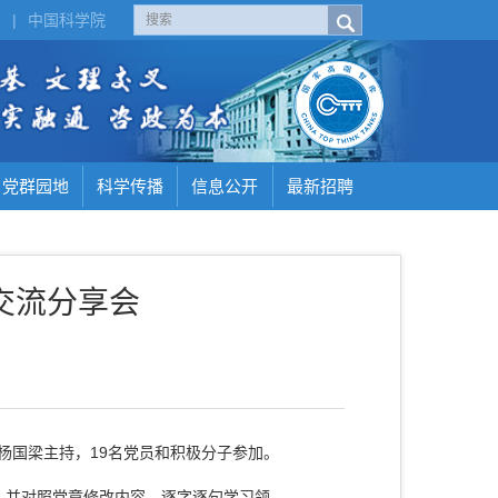
H
|
中国科学院
党群园地
科学传播
信息公开
最新招聘
交流分享会
杨国梁主持，
19
名党员和积极分子参加。
，并对照党章修改内容，逐字逐句学习领