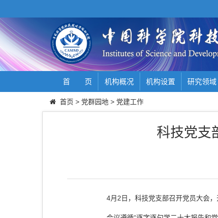
首 页
机构概况
机构设置
研究领域
首页
>
党群园地
>
党建工作
科技党支
4
月
2
日，科技党支部召开党员大会，
会议遵循“逐字逐句学二十大报告和